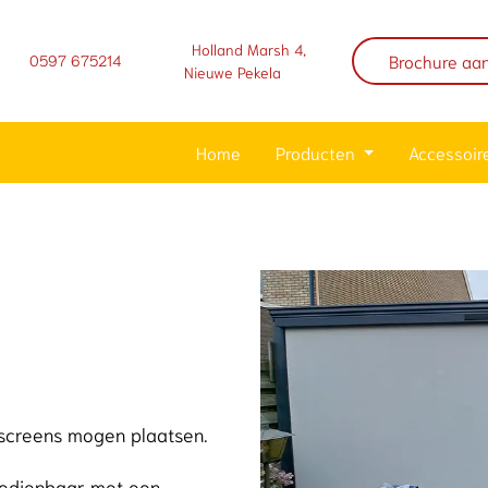
Holland Marsh 4,
Brochure aa
0597 675214
Nieuwe Pekela
Home
Producten
Accessoir
s-screens mogen plaatsen.
bedienbaar met een