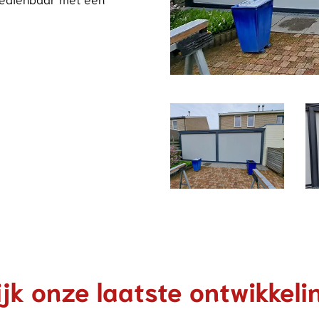
Foto
album
overslaan
jk onze laatste ontwikkel