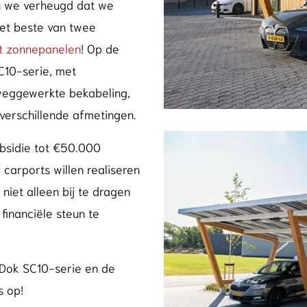
jn we verheugd dat we
het beste van twee
t zonnepanelen
! Op de
C10-serie, met
weggewerkte bekabeling,
 verschillende afmetingen.
Foto
album
ubsidie tot €50.000
overslaan
carports willen realiseren
niet alleen bij te dragen
inanciële steun te
rDok SC10-serie en de
 op!