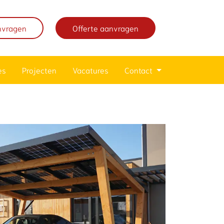
nvragen
Offerte aanvragen
es
Projecten
Vacatures
Contact